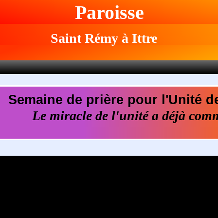
Paroisse
Saint Rémy à Ittre
Semaine de prière pour l'Unité d
Le miracle de l'unité a déjà com