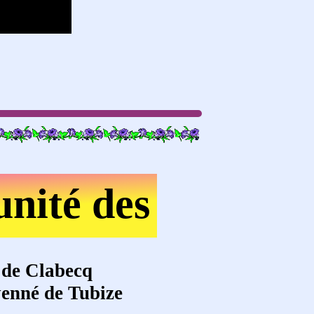
unité des
 de Clabecq
yenné de Tubize