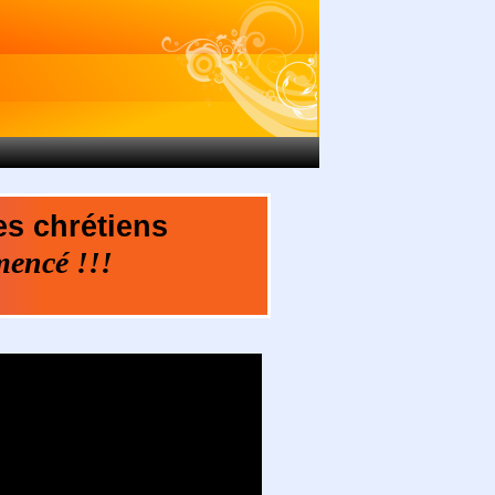
es chrétiens
mencé !!!