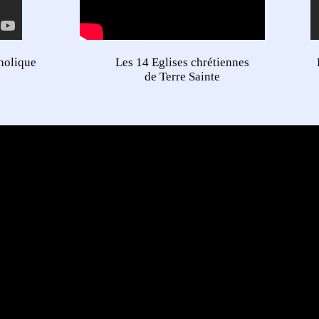
holique
Les 14 Eglises chrétiennes
de Terre Sainte